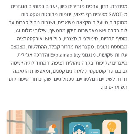
מסודרת: חזון וערכים מגדירים כיוון, יעדים כמותיים הנגזרים
מ-SWOT מציבים רף ביצוע, יוזמות מדורגות וטקטיקות
ממוקדות מייעלות הקצאת משאבים, ושגרות ניהול קצרות עם
לוח בקרה KPI מאפשרות תיקון מתמשך. שילוב יכולות AI
מוסיף תחזיות, סימולציות סצנריו, כיול KPI ואורקסטרציה
מבוססת נתונים, מקצר את מחזור קבלת ההחלטות ומצמצם
עלויות שקועות. מנגנוני Explainability והדרכה אג’ילית
מייצרים שקיפות ובקרה ניהולית רציפה. המתודולוגיה ישימה
גם בגרסה קומפקטית לארגונים קטנים, ומאפשרת התאמה
זריזה לשינויים רגולטוריים, טכנולוגיים ושוקיים תוך שיפור יחס
תשואה-סיכון.