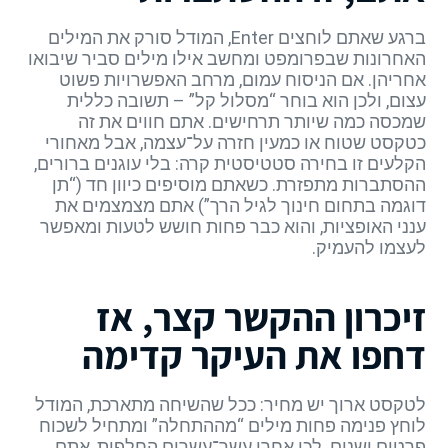
ברגע שאתם לוחצים Enter, המודל סורק את המילים
האחרונות שבפרומפט ומחשב אילו מילים סביר שיבואו
אחריהן. אם הניסוח עמום, מרחב האפשרויות פשוט
עצום, ולכן הוא בוחר “מסלול קל” – תשובה כללית
שמכסה כמה שיותר תרחישים. אתם חווים את זה
כטקסט שטוח או כמעין חזרה על־עצמה, אבל מאחורי
הקלעים זו בחירה סטטיסטית קרה: בלי עוגנים ברורים,
ההסתברות מתפזרת. כשאתם מוסיפים כיוון חד (“תן
דוגמה בתחום חינוך לגיל הרך”) אתם מצמצמים את
ענני האופציות, והוא כבר פחות חושש לטעות ומאפשר
לעצמו להעמיק.
זיכרון ההקשר קצר, אז
דחפו את העיקר קדימה
לטקסט ארוך יש מחיר: ככל שהשיחה מתארכת, המודל
לוחץ פנימה פחות מילים “מההתחלה” ומתחיל לשכוח
פרטים ישנים. לכן אחרי עשר־עשרים החלפות, אתם