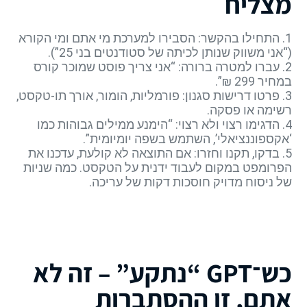
מצליח
1. התחילו בהקשר: הסבירו למערכת מי אתם ומי הקורא
(“אני משווק שנותן לכיתה של סטודנטים בני 25”).
2. עברו למטרה ברורה: “אני צריך פוסט שמוכר קורס
במחיר 299 ₪”.
3. פרטו דרישות סגנון: פורמליות, הומור, אורך תו-טקסט,
רשימה או פסקה.
4. הדגימו רצוי ולא רצוי: “הימנע ממילים גבוהות כמו
‘אקספוננציאלי’, השתמש בשפה יומיומית”.
5. בדקו, תקנו וחזרו: אם התוצאה לא קולעת, עדכנו את
הפרומפט במקום לעבוד ידנית על הטקסט. כמה שניות
של ניסוח מדויק חוסכות דקות של עריכה.
כש־GPT “נתקע” – זה לא
אתם, זו ההסתברות