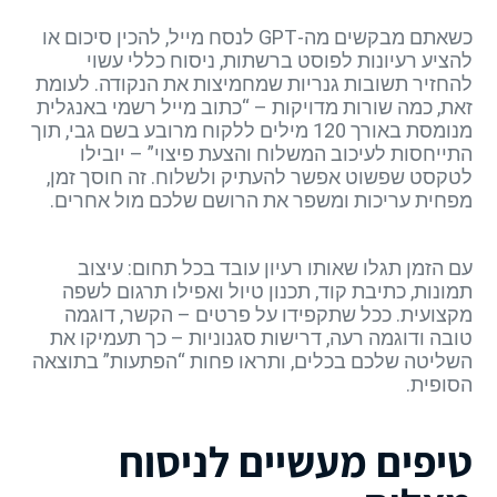
כשאתם מבקשים מה-GPT לנסח מייל, להכין סיכום או
להציע רעיונות לפוסט ברשתות, ניסוח כללי עשוי
להחזיר תשובות גנריות שמחמיצות את הנקודה. לעומת
זאת, כמה שורות מדויקות – “כתוב מייל רשמי באנגלית
מנומסת באורך 120 מילים ללקוח מרובע בשם גבי, תוך
התייחסות לעיכוב המשלוח והצעת פיצוי” – יובילו
לטקסט שפשוט אפשר להעתיק ולשלוח. זה חוסך זמן,
מפחית עריכות ומשפר את הרושם שלכם מול אחרים.
עם הזמן תגלו שאותו רעיון עובד בכל תחום: עיצוב
תמונות, כתיבת קוד, תכנון טיול ואפילו תרגום לשפה
מקצועית. ככל שתקפידו על פרטים – הקשר, דוגמה
טובה ודוגמה רעה, דרישות סגנוניות – כך תעמיקו את
השליטה שלכם בכלים, ותראו פחות “הפתעות” בתוצאה
הסופית.
טיפים מעשיים לניסוח