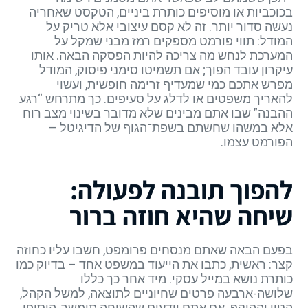
בכוכביות או מוסיפים כותרת ביניים, הטקסט שאחריה
נעשה סדור יותר. זה לא קסם עיצובי אלא טריק על
המודל: תווי פורמט מספקים רמז מבני שמקל על
המערכת לנחש מה צריכה להיות הפסקה הבאה. אותו
עיקרון עובד הפוך; אם תשמיטו סימני פיסוק, המודל
מפרש אתכם כמי שמעדיף זרימה חופשית, ועשוי
להאריך משפטים או לדלג על סעיפים. כך מתרחש “רגע
ההבנה” שבו אתם מבינים שלא מדובר בשינוי מצב רוח
אלא במשהו שחשתם בשפת־הגוף של הדיגיטל –
הפורמט עצמו.
להפוך תובנה לפעולה:
שיחה שהיא חוזה ברור
בפעם הבאה שאתם מנסחים פרומפט, חשבו עליו כחוזה
קצר: ראשית, כתבו את הייעוד במשפט אחד – בדיוק כמו
כותרת נושא במייל עסקי. מיד אחר כך כללו
שלושה-ארבעה פרטים שחיוניים לתוצאה, למשל הקהל,
הטון וההיקף. אם אתם יודעים שהשיחה תימשך, הוסיפו