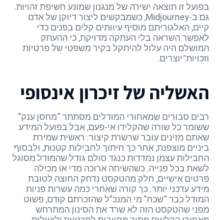
בפועל זו תוצאה ישירה של מנגנון שמונע חשיפת זהויות.
גם ב-Midjourney, כשמבקשים ליצור דיוקן של אדם
קיים, האלגוריתם מוסיף עיוותים קלים בפנים כדי
לאפשר השראה בלי העתקה מדויקת, כי ההעתק
המושלם היה עלול להיתקל בקיר משפטי של פרטיות
וזכויות־יוצרים.
האשליה של זיכרון אינסופי
רבים סבורים שמאחורי המודלים מסתתר “מחסן ענק”
ששומר כל שורה שהקלידו אי-פעם, אבל בפועל המידע
שאתם מזינים עובר שרשרת קיצור: ראשית שמירת
ביניים מוצפנת, אחר כך חיתוך לחבילות קטנות, ולבסוף
החבילות עצמן נמדדות כנגד סולם גודל שהמודל מסוגל
לשאת בכל פנייה. כשהשיחה ארוכה מדי או מכילה
פרטים אישיים, חלק מהטקסט נדחק החוצה לטובת
מידע עדכני יותר. כך קורה שאחרי כמה עשרות פניות
המודל כבר “שכח” מי המנכ”ל שהזכרתם קודם, פשוט
מפני שהטקסט הזה לא שרד את הסינון המתרחש
מאחורי הקלעים מתוך מחויבות לפרטיות וליעילות