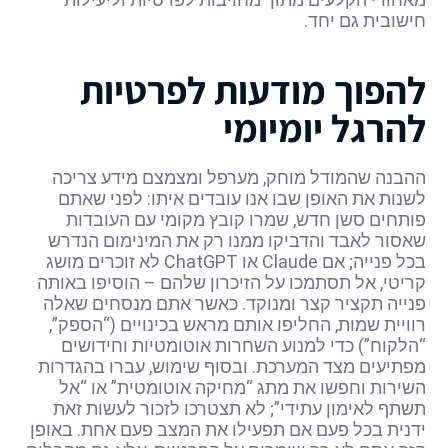
חישובית גם יחד.
להפוך מודעות לפרטיות
להרגל יומיומי
ההבנה שהמודל מוחק, מערפל ומצמצם מידע צריכה
לשנות את האופן שבו אנו עובדים איתו: לפני שאתם
פותחים סשן חדש, שמרו קובץ מקומי עם העובדות
שאסור לאבד והדביקו ממנו רק את המינימום הנדרש
בכל פנייה; אם Claude או ChatGPT לא זוכרים מושג
קריטי, אל תסתמכו על הזיכרון שלהם – הוסיפו באותה
פנייה תקציר קצר ומנוקד. כאשר אתם מנסחים שאלה
רוויית שמות, החליפו אותם מראש בכינויים (“הספק”,
“הלקוח”) כדי למנוע השחרות אוטומטיות וחידושים
מפתיעים מצד המערכת. ובסוף שימוש, עברו בהגדרות
השירות וחפשו את מתג “מחיקה אוטומטית” או “אל
תשתף לאימון עתידי”; לא תצטרכו לזכור לעשות זאת
ידנית בכל פעם אם תפעילו את המצב פעם אחת. באופן