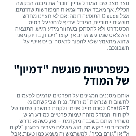
נוצר מצב שבו המודל עדיין “זוכר” את מבנה הבקשה
הכללי, אך מאבד את הדוגמאות המפורשות שהזנתם.
אצל Claude התופעה דומה: אם לא תציינו מחדש
מושגים ייחודיים, המודל יעדיף לנחש על בסיס
הסטנדרט ולא להסתכן בשחזור מידע רגיש. התוצאה
היא צ’אט שמרגיש אדיב אך קוצר־זיכרון, בדיוק מפני
שהוא מתאמץ שלא להפוך לדאטה־בייס אישי על
חשבונכם.
כשפרטיות פוגשת "דמיון"
של המודל
אותם מסננים המגינים על הפרטים גורמים לפעמים
לתשובות שנראות “מוזרות”. נניח שביקשתם מ-
ChatGPT לסכם מייל פנימי ולקחת בחשבון שמות של
לקוחות; המודל מזהה שמות פרטיים כמידע רגיש,
משחיר אותם בשכבה מוקדמת – ואז, כשהוא נדרש
להסביר מי ביקש מה, הוא משלים פערים בסגנון “לקוח
א’” או “גורם בכיר”. למשתמש זה נשמע כמו טעות, אבל