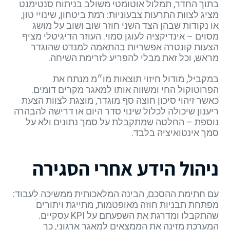
בתוך החדר, תמלול אוטומטי משולב בניתוח סנטימנט
מציג לצוות התרעות צבעוניות: רמת ביטחון, שינויי טון,
או נקודות שבהן הצד השני חוזר שוב ושוב על מושג
מסוים – אינדיקציה לעוגן סמוי. העוזר הדיגיטלי מציף
הצעות קונטרה אפשריות בהתאמה למנדט שהוגדר
מראש, וכל זאת מבלי להפריע לזרימת השיחה.
במקביל, מודול חיזוי תוצאות מו״מ מנתח את
הפרוטוקול החי ומשווה אותו למאגר מקרים דומים.
כאשר זיהוי סיכון חוצה סף מוגדר, מוצגת לצוות הצעת
ריענון שיכולה לכלול שינוי סדר היום או דרישה להבהרה
נוספת – החלטה שמתקבלת על סמך נתונים ולא על
סמך אינטואיציה בלבד.
ניהול הידע אחרי הסגירה
עם חתימת ההסכם, הבינה המלאכותית ממשיכה לעבוד:
מפתחת תבניות חוזה מאופטמות, מתייגת ויתורים
שהתקבלו ומדרגת את השפעתם על KPI עסקיים.
המערכת מזינה את הממצאים למאגר ארגוני, כך