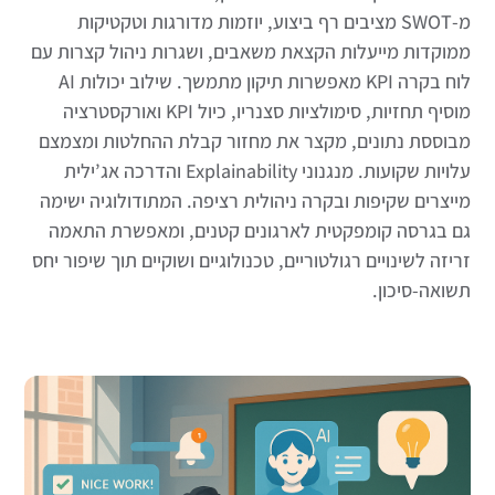
מ-SWOT מציבים רף ביצוע, יוזמות מדורגות וטקטיקות
ממוקדות מייעלות הקצאת משאבים, ושגרות ניהול קצרות עם
לוח בקרה KPI מאפשרות תיקון מתמשך. שילוב יכולות AI
מוסיף תחזיות, סימולציות סצנריו, כיול KPI ואורקסטרציה
מבוססת נתונים, מקצר את מחזור קבלת ההחלטות ומצמצם
עלויות שקועות. מנגנוני Explainability והדרכה אג’ילית
מייצרים שקיפות ובקרה ניהולית רציפה. המתודולוגיה ישימה
גם בגרסה קומפקטית לארגונים קטנים, ומאפשרת התאמה
זריזה לשינויים רגולטוריים, טכנולוגיים ושוקיים תוך שיפור יחס
תשואה-סיכון.