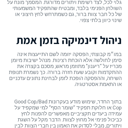
גלוי לכל, לצד רשימת ויתורים מדורגת. המסמך מונח על
השולחן הפנימי בלבד, ומבטיח שהתפקיד המשמעותי
של כל חבר צוות ברור, גם כשמתרחש לחץ חיצוני או
שינוי כיוון בלתי צפוי.
ניהול דינמיקה בזמן אמת
במו״מ קבוצתי, הפסקה יזומה לשם התייעצות אינה
סימן לחולשה אלא הוכחת רצינות. מנהל ישיבות מיומן
מכריז על “ריענון” מתוזמן מראש, מסכם בקצרה את
ההתקדמות וקובע שעת חזרה ברורה. כך נשמרת תנופת
השיחה, וההפסקה הופכת לזמן לבחינת נתונים עדכניים
או התאמת אסטרטגיה.
בתוך החדר, שימוש מודע בעקרונות Good Cop/Bad
Cop או חלוקת תפקיד “שומר הסף” למי שמקפיד על
עמידה ביעדים תקציביים מאפשרים להפנות לחץ
כביכול פנימי אל מחוץ לצוות. הדבר מקל על השגת
ויתורים, מבלי לסדוק את האמון בין חברי הצוות לבין