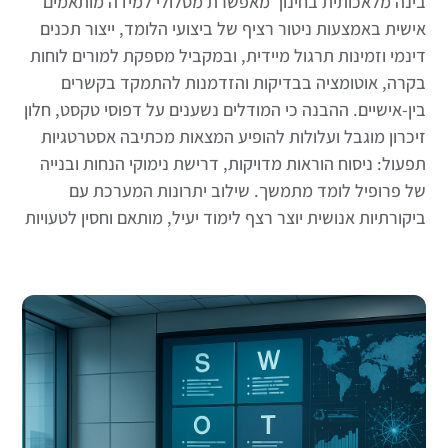
בינה מלאכותית בחינוך מאפשרת מסלולי למידה מותאמים
אישית באמצעות ניטור רציף של ביצועי הלומד, ייצור תכנים
דינמי וזמינות תרגול מיידית, ובמקביל מספקת למורים לוחות
בקרה, אוטומציה בבדיקות והזדמנות להתמקד בקשרים
בין-אישיים. ההבנה כי המודלים נשענים על דפוסי טקסט, חלון
זיכרון מוגבל ועלולות להופיע המצאות מכתיבה אסטרטגיות
תפעול: ניסוח הוראות מדויקות, דרישת נימוקי הנחות ובנייה
של פרופיל לומד מתמשך. שילוב יתרונות המערכת עם
ביקורתיות אנושית יוצר רצף לימוד יעיל, מותאם וחסין לטעויות