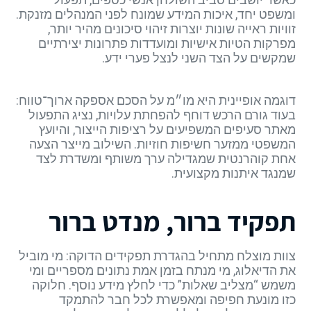
ומשפט יחד, איכות המידע שמונח לפני המנהלים מזנקת.
זוויות ראייה שונות יוצרות זיהוי סיכונים מהיר יותר,
מפרקות הטיות אישיות ומועדדות פתרונות יצירתיים
שמקשים על הצד השני לנצל פערי ידע.
דוגמה אופיינית היא מו״מ על הסכם אספקה ארוך־טווח:
בעוד גורם הרכש דוחף להפחתת עלויות, נציג התפעול
מאתר סעיפים המשפיעים על רציפות הייצור, והיועץ
המשפטי ממזער חשיפות חוזיות. השילוב מייצר הצעה
אחת קוהרנטית שמגדילה ערך משותף ומשדרת לצד
שמנגד איתנות מקצועית.
תפקיד ברור, מנדט ברור
צוות מוצלח מתחיל בהגדרת תפקידים הדוקה: מי מוביל
את הדיאלוג, מי מנתח בזמן אמת נתונים מספריים ומי
משמש “מצליב שאלות” כדי לחלץ מידע נוסף. חלוקה
כזו מונעת חפיפה ומאפשרת לכל חבר להתמקד