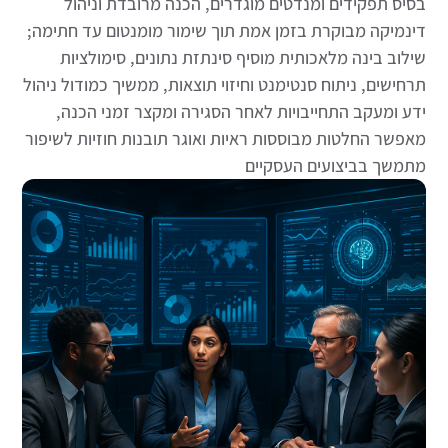
בסיס תפקידים ומנדטים מוגדרים, הכנה מרובדת וניהול
דינמיקה מבוקרת בזמן אמת תוך שימור מומנטום עד חתימה;
שילוב בינה מלאכותית מוסיף סינתזת נתונים, סימולציות
תרחישים, ניתוח סנטימנט וחיזוי תוצאות, ממשיך כמודול ניהול
ידע ומעקב התחייבויות לאחר הסגירה ומקצר זמני הכנה,
מאפשר החלטות מבוססות ראיות ואוגר תובנות חוזיות לשיפור
מתמשך בביצועים העסקיים