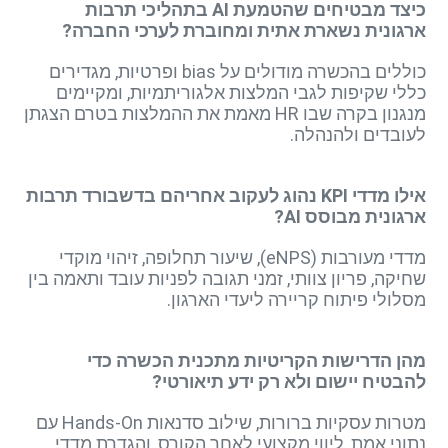
כיצד מבטיחים שהטמעת AI בתהליכי תרבות
ארגונית נשארת אתית ומחוברת לערכי החברה?
כוללים בהכשרה מודולים על bias ופרטיות, מגדירים
כללי שקיפות לגבי המלצות אלגוריתמיות, ומקיימים
מנגנון בקרה שבו HR מאמת את ההמלצות בטרם הצגתן
לעובדים ולהנהלה.
אילו מדדי KPI נהוג לעקוב אחריהם בדשבורד תרבות
ארגונית מבוסס AI?
מדדי מעורבות (eNPS), שיעור תחלופה, זיהוי מוקדי
שחיקה, פריון צוותי, זמני תגובה לפניות עובד ותאמה בין
מסלולי פיתוח קריירה ליעדי הארגון.
מהן הדרישות הקריטיות מתכנית הכשרה כדי
להבטיח יישום ולא רק ידע תיאורטי?
מטרות עסקיות ברורות, שילוב סדנאות Hands-On עם
נתוני אמת, ליווי מקצועי לאחר הקורס, והגדרת מדדי