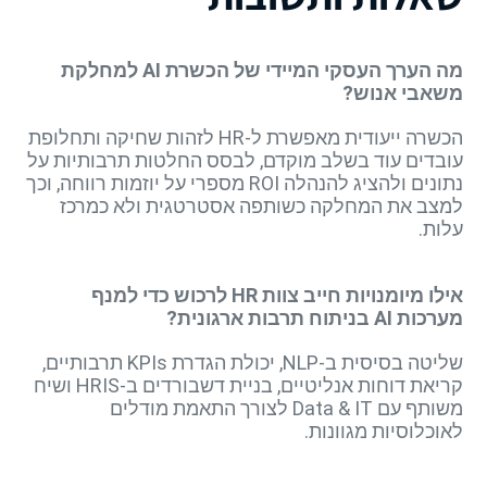
מה הערך העסקי המיידי של הכשרת AI למחלקת
משאבי אנוש?
הכשרה ייעודית מאפשרת ל-HR לזהות שחיקה ותחלופת
עובדים עוד בשלב מוקדם, לבסס החלטות תרבותיות על
נתונים ולהציג להנהלה ROI מספרי על יוזמות רווחה, וכך
למצב את המחלקה כשותפה אסטרטגית ולא כמרכז
עלות.
אילו מיומנויות חייב צוות HR לרכוש כדי למנף
מערכות AI בניתוח תרבות ארגונית?
שליטה בסיסית ב-NLP, יכולת הגדרת KPIs תרבותיים,
קריאת דוחות אנליטיים, בניית דשבורדים ב-HRIS ושיח
משותף עם Data & IT לצורך התאמת מודלים
לאוכלוסיות מגוונות.