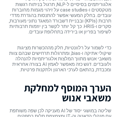
אלגוריתמים בסיסיים ל-NLP, תרגול בניתוח רגשות
מטקסטים ו-case studies על זיהוי מגמות מחוברות
עובדים. בחלק המעשי אפשר להתנסות בהגדרת מדדי
תרבות (KPIs) ובבניית דשבורד המאגד נתוני מעורבות,
סקרים ו-HRIS. כך קל יותר לקשר בין יוזמות תרבותיות
לשיפור בפריון או בירידה בתחלופת עובדים.
כדי לשמור על רלוונטיות, חלק מההכשרות מציגות
שיקולי אתיקה ו-bias, ומתרגלות תרחישים שבהם צוות
משאבי אנוש מתווך המלצות אלגוריתמיות להנהלה
ולעובדים. דגש כזה מאפשר לאמץ AI בצורה אחראית
ומכבדת, בהתאם לערכי הארגון ולתקנות פרטיות.
הערך המוסף למחלקת
משאבי אנוש
שליטה במושגי יסוד של AI מעניקה לכן שפה משותפת
עם מנהלי הדאטה וה-IT ומצמצמת תלות בספקים