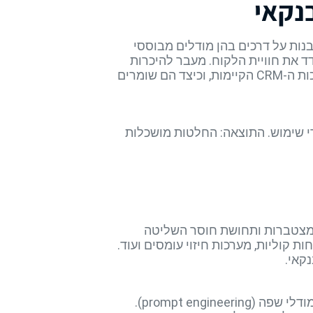
נות על דרכים בהן מודלים מבוססי
ים ולחדד את חוויית הלקוח. מעבר להיכרות
תאורטית עם אלגוריתמים, אתם יכולים לקבל הדגמות חיות שמציגות איך אותם כלים משתלבים במערכות ה-CRM הקיימות, וכיצד הם שומרים
י שימוש. התוצאה: החלטות מושכלות
ת מצטברות ותחושת חוסר השליטה
ת עצמי, ניתוח שיחות קוליות, מערכות חיזוי עומסים ועוד.
המשתתפים מתנסים בבניית תסריטי שירות קצרי מועד, ומקבלים משוב על כתיבה נכונה של הוראות למודלי שפה (prompt engineering).