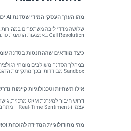
מהו הערך העסקי המידי שסדנת AI יכולה לייצר לשירות הלקוחות הבנקאי בטווח של 90 יום?
Call Resolution באמצעות התאמת פתרון מדויק לפונה, והפחתת נפח פניות חוזרות דרך ניתוח רגשות המשולב בתהליך סיווג הטיקט.
כיצד מוודאים שההתנסות בסדנה עומד
Sandbox מבודדות. בכך מתקיימת הדגמה מעשית המוכיחה שה-API והמודלים עומדים בתקני אבטחת המידע וה-GDPR המקומי.
אילו תשתיות וטכנולוגיות קיימות נדרשות 
עצמי ו-Real-Time Sentiment – מתחברים בשכבת API, מה שמאפשר הוכחת היתכנות מיידית ללא שינוי במערכות Core.
מהי מתודולוגיית המדידה להוכחת ROI לאחר הסדנה?