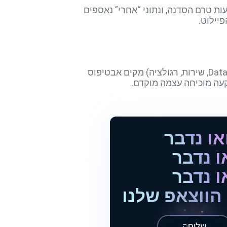
ים. נתוני “לפני” נאספים שבועות טרם הסדנה, ונתוני “אחרי” נאספים
הסדנה מובילה תהליך דירוג שבו נבחר תחילה תהליך יחיד בעל ערך כספי ונפח פניות גבוה. צוות קטן (Data, שירות, רגולציה) מקים אבטיפוס
או נדבר
ו נדבר
ו נדבר
הווצאפ שלנו
שליחה