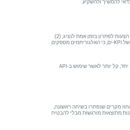
דאי להמשיך ולהשקיע.
כבר לאחר סדנה אחת ניתן לזקק שלושה רווחים מרכזיים: (1) שיפור first call resolution על-ידי הצפת הצעות לפתרון בזמן אמת לנציג; (2)
הפחתת נפח פניות חוזרות הודות לניתוח רגשות המשולב במערכת ה-ticketing; (3) נראות ברורה יותר של KPI-ים, כי האלגוריתמים מספקים
התמונה המלאה מתבטאת גם בשיתוף פעולה בין-מחלקתי. כאשר צוותי דאטה, רגולציה ושירות לומדים יחד, קל יותר לאשר שימוש ב-API
 ממוצע, אחוז מקרים שנפתרו בשיחה ראשונה,
בכלי AI. הגדרת רף שיפור סביר, למשל 7-10 %, מאפשרת ליהנות מתוצאות מורגשות מבלי להבטיח