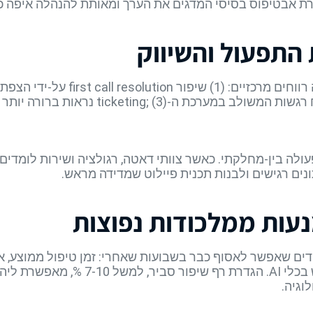
ירת אבטיפוס בסיסי המדגים את הערך ומאותת להנהלה איפה כ
התפעול והשיווק
עות ממלכודות נפוצות
לחת מתבססת על KPI-ים מדידים שאפשר לאסוף כבר בשבועות שאחרי: זמן טיפול
ציון NPS בפניות “לפני” ו”אחרי” השימוש 
וגיה.