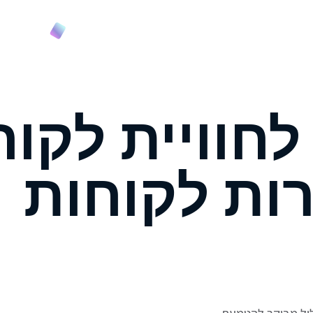
וץ והטמעה
קורס
דנאות AI לחוויית לקו
ות לקוחות