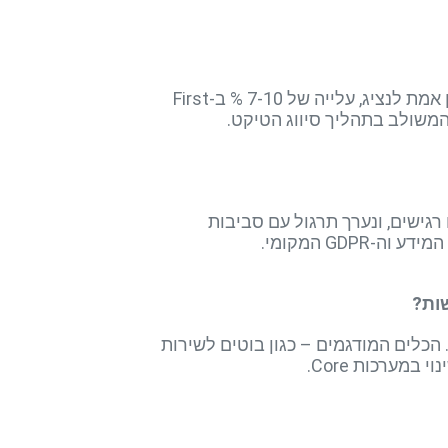
שלושה מדדי ליבה משתפרים במהירות: קיצור זמן הטיפול הממוצע (AHT) הודות להצפת תשובות בזמן אמת לנציג, עלייה של 7-10 % ב-First
י רגולציה בהגדרת גבולות המידע, נבחנים תהליכי Anonymize לנתונים רגישים, ונערך תרגול עם סביבות
ונתוני NPS, ו-Data Lake או מחסן נתונים בסיסי. הכלים המודגמים – כגון בוטים לשירות