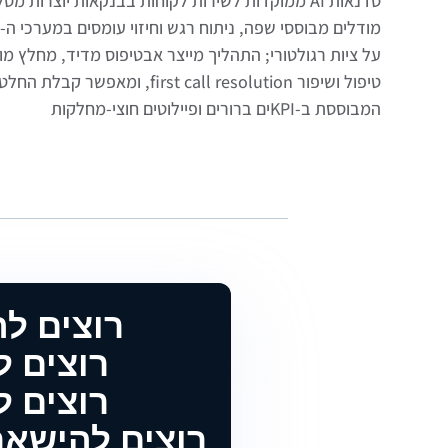
סדנאות AI ממוקדות לשירות לקוחות בבנקאות יוצרות
טיפול ושיפור first call resolution, 
המבוססת ב-KPIים ברורים ופיילוטים חוצי-מחלקות
רוצים ל
רוצים להטמיע 
רוצים להטמיע 
רוצים להישאר