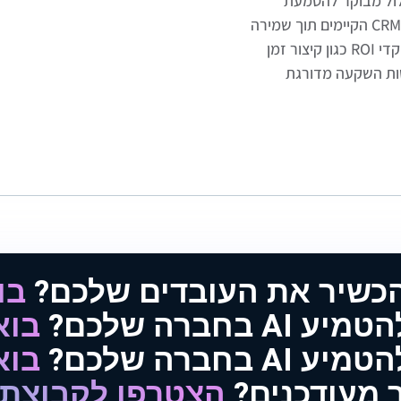
 מסלול מבוקר להטמעת
מודלים מבוססי שפה, ניתוח רגש וחיזוי עומסים במערכי ה-CRM הקיימים תוך שמירה
על ציות רגולטורי; התהליך מייצר אבטיפוס מדיד, מחלץ מוקדי ROI כגון קיצור זמן
ומאפשר קבלת החלטות השקעה מדורגת
הכשיר את העובדים שלכם?
בו
AI בחברה שלכם?
בוא
AI בחברה שלכם?
בוא
 מעודכנים?
הצטרפו לקבוצת 