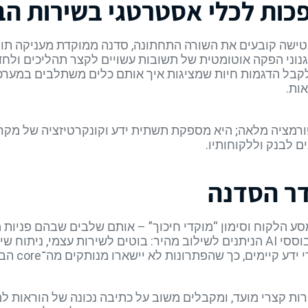
נטישה קובעים את השורה התחתונה, סדנה ממוקדת מעניקה תוב
senti בזמן אמת ומנגנוני הפקה אוטומטית של תשובות עשויים לקצר תהליכ
אות.
רמציה מלאה; היא מספקת תשתית ידע וקונקרטיזציה של מקר
 לבנק וללקוחותיו.
ר הסדנה
מסע הלקוח וסימון “מוקדי חיכוך” – אותם שלבים שבהם פניו
גוברת. בהמשך עוברים לבחינת כלים מבוססי AI הניתנים לשילוב מהיר: בוטים לשירו
יימים, כך שהפתרונות לא יישארו מנותקים מה־core הבנקאי.