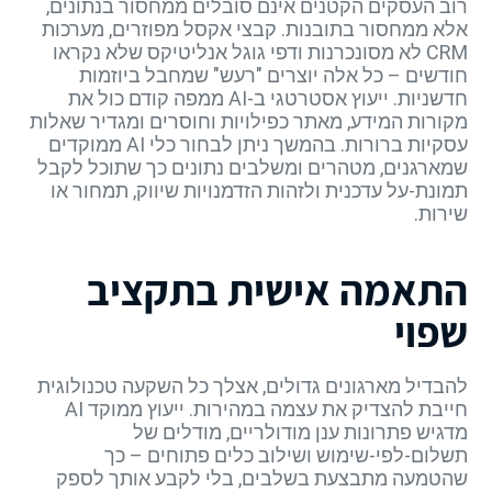
רוב העסקים הקטנים אינם סובלים ממחסור בנתונים,
אלא ממחסור בתובנות. קבצי אקסל מפוזרים, מערכות
CRM לא מסונכרנות ודפי גוגל אנליטיקס שלא נקראו
חודשים – כל אלה יוצרים "רעש" שמחבל ביוזמות
חדשניות. ייעוץ אסטרטגי ב-AI ממפה קודם כול את
מקורות המידע, מאתר כפילויות וחוסרים ומגדיר שאלות
עסקיות ברורות. בהמשך ניתן לבחור כלי AI ממוקדים
שמארגנים, מטהרים ומשלבים נתונים כך שתוכל לקבל
תמונת-על עדכנית ולזהות הזדמנויות שיווק, תמחור או
שירות.
התאמה אישית בתקציב
שפוי
להבדיל מארגונים גדולים, אצלך כל השקעה טכנולוגית
חייבת להצדיק את עצמה במהירות. ייעוץ ממוקד AI
מדגיש פתרונות ענן מודולריים, מודלים של
תשלום-לפי-שימוש ושילוב כלים פתוחים – כך
שהטמעה מתבצעת בשלבים, בלי לקבע אותך לספק