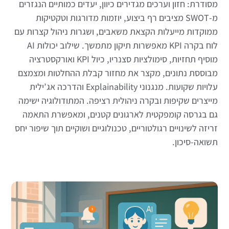
מסודרת: חזון וערכים מגדירים כיוון, יעדים כמותיים הנגזרים
מ-SWOT מציבים רף ביצוע, יוזמות מדורגות וטקטיקות
ממוקדות מייעלות הקצאת משאבים, ושגרות ניהול קצרות עם
לוח בקרה KPI מאפשרות תיקון מתמשך. שילוב יכולות AI
מוסיף תחזיות, סימולציות סצנריו, כיול KPI ואורקסטרציה
מבוססת נתונים, מקצר את מחזור קבלת ההחלטות ומצמצם
עלויות שקועות. מנגנוני Explainability והדרכה אג’ילית
מייצרים שקיפות ובקרה ניהולית רציפה. המתודולוגיה ישימה
גם בגרסה קומפקטית לארגונים קטנים, ומאפשרת התאמה
זריזה לשינויים רגולטוריים, טכנולוגיים ושוקיים תוך שיפור יחס
תשואה-סיכון.