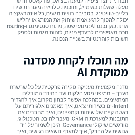
חברתית יוצר ציפייה למענה בצ'אט, פודקאסט חדש
מעלה שאלות באימייל, ותוכנית טלוויזיה מעוררת שיח
בלייב-טוויטינג. בסביבה רוויית מגעים, כל אינטראקציה
יכולה להפוך לרגע אמת שיחזק את המותג או יחליש
אותו. כאן נכנס AI: מנועי שפה, ניתוח סנטימנט ו-routing
חכם מאפשרים לתעדף פניות, לזהות מגמות ולספק
תשובות קוהרנטיות בשנייה הנכונה.
מה תוכלו לקחת מסדנה
ממוקדת AI
סדנה מקצועית מעניקה סקירה פרקטית על כל שרשרת
הערך – ממיפוי מסע הלקוח ועד בחירת המודלים
המתאימים. במהלכה אפשר לבחון מקרוב איך להגדיר
Intent-ים בשירותי צ'אט, איך מאמנים אלגוריתם על
דאטה קיים של שיחות וקמפיינים, ואיך מחברים את
התובנות למערכת ה-CRM. מעבר להיבט הטכנולוגי,
מודגשים שיקולי Governance: היכן לשמור על "יד
אנושית על ההדק", איך לתעדף נושאים רגישים, ואיך