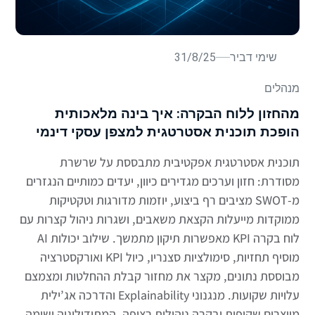
שימי דביר
31/8/25
מנהלים
מהחזון ללוח הבקרה: איך בינה מלאכותית
הופכת תוכנית אסטרטגית למצפן עסקי דינמי
תוכנית אסטרטגית אפקטיבית מתבססת על שרשרת
מסודרת: חזון וערכים מגדירים כיוון, יעדים כמותיים הנגזרים
מ-SWOT מציבים רף ביצוע, יוזמות מדורגות וטקטיקות
ממוקדות מייעלות הקצאת משאבים, ושגרות ניהול קצרות עם
לוח בקרה KPI מאפשרות תיקון מתמשך. שילוב יכולות AI
מוסיף תחזיות, סימולציות סצנריו, כיול KPI ואורקסטרציה
מבוססת נתונים, מקצר את מחזור קבלת ההחלטות ומצמצם
עלויות שקועות. מנגנוני Explainability והדרכה אג’ילית
מייצרים שקיפות ובקרה ניהולית רציפה. המתודולוגיה ישימה