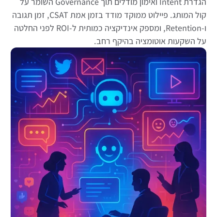
הגדרת Intent ואימון מודלים תוך Governance השומר על
קול המותג. פיילוט ממוקד מודד בזמן אמת CSAT, זמן תגובה
ו-Retention, ומספק אינדיקציה כמותית ל-ROI לפני החלטה
על השקעות אוטומציה בהיקף רחב.