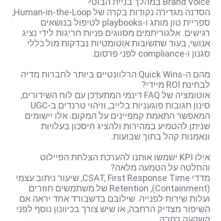
Brand Voice במהלך בניית הבוט?
הסדנה מגדירה נקודות בקרה של Human-in-the-Loop,
ספריית טון מותג ו-playbooks לטיפול בנושאים
רגישים. אלגוריתמים מסווגים פניות חריגות לידי נציג
אנושי, בעוד שתשובות אוטומטיות נבדקות מול כללי
סגנון ו-compliance לפני פרסום.
מהם ה-Quick Wins הרלוונטיים ביותר לחברות מדיה
לבחינת ROI מיידי?
אוטומציה של FAQ דינמי המתעדכן עם לוח השידורים,
סינון תגובות פוגעניות בלייב, וזיהוי טרנדים ב-UGC
המאפשר התאמת קמפיינים על המקום. אלו יישומים
שניתן להטמיע במהירות ולהציג חיסכון בעלויות
ונאמנות קהל בתוך שבועות.
אילו KPI ישמשו אותנו להערכת הצלחת הפיילוט
והחלטה על הטמעה מלאה?
מדדי CSAT, First Response Time, שיעור ניתוב עצמי
(Containment), Retention של משתמשים חוזרים
ועלות שירות לפנייה. שילובם בדשבורד אחד יראה אם
השיפור מצדיק הרחבה, או שיש צורך בכיוונון נוסף לפני
השקעה רחבה.