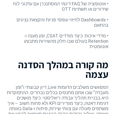
• אוטומציה של FAQ דינמי המסתנכרן עם עדכוני לוח
שידורים או תשתיות OTT
• Dashboards לחיזוי עומסי פניות והקצאת נציגים
בהתאם
• מדדי איכות: כיצד מודדים CSAT, זמן מענה ו-
Retention בעולם שבו חלק מהשירות מתבצע
אוטומטית
מה קורה במהלך הסדנה
עצמה
המפגשים משלבים הדגמות Live, דיון קבוצתי ו"זמן
מעבדה" שבו אתם מתנסים בכלים נבחרים. ההתמקדות
היא בבניית תהליך עבודה ריאליסטי: כיצד מושכים
דגימת דאטה, כיצד מגדירים KPI ולא פחות חשוב – איך
משתפים פעולה עם צוותי שירות, פיתוח ו-Data באותה
נשימה. שילוב נקודות בקרה קבועות מאפשר לבחון את