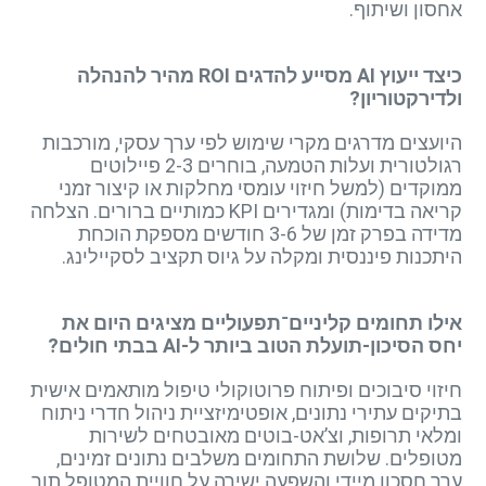
אחסון ושיתוף.
כיצד ייעוץ AI מסייע להדגים ROI מהיר להנהלה
ולדירקטוריון?
היועצים מדרגים מקרי שימוש לפי ערך עסקי, מורכבות
רגולטורית ועלות הטמעה, בוחרים 2-3 פיילוטים
ממוקדים (למשל חיזוי עומסי מחלקות או קיצור זמני
קריאה בדימות) ומגדירים KPI כמותיים ברורים. הצלחה
מדידה בפרק זמן של 3-6 חודשים מספקת הוכחת
היתכנות פיננסית ומקלה על גיוס תקציב לסקיילינג.
אילו תחומים קליניים־תפעוליים מציגים היום את
יחס הסיכון-תועלת הטוב ביותר ל-AI בבתי חולים?
חיזוי סיבוכים ופיתוח פרוטוקולי טיפול מותאמים אישית
בתיקים עתירי נתונים, אופטימיזציית ניהול חדרי ניתוח
ומלאי תרופות, וצ’אט-בוטים מאובטחים לשירות
מטופלים. שלושת התחומים משלבים נתונים זמינים,
ערך חסכון מיידי והשפעה ישירה על חוויית המטופל תוך