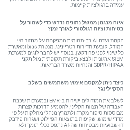
עמידה ברגולציות קיימות.
איזה מנגנון ממשל נתונים נדרש כדי לשמור על
בטיחות וציות רגולטורי לאורך זמן?
הקמת ועדת AI רב-תחומית המפקחת על מחזור חיי
המודל, קובעת תדירות רטריינינג, מנטרת bias ומאשרת
כל שינוי לפני פרודקשן. בנוסף יש לחבר לוגים למערכת
SIEM ארגונית ולבצע ביקורת תקופתית מול תקני
GDPR/HIPAA והנחיות משרד הבריאות.
כיצד ניתן למקסם אימוץ משתמשים בשלב
הסקיילינג?
לשלב את המודולים ישירות ב-EMR ובמערכות שכבת
העבודה של הצוות הקליני, להטמיע הדרכות קצרות
מבוססות סיפור מקרה ולתמרץ מנהלי מחלקות על פי
מדדי שימוש. שקיפות בתוצאות הפיילוט ושגרות פידבק
דו-שבועיות מבטיחות שה-AI נתפס ככלי תומך ולא