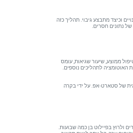
מי מזין נתונים, מי מאשר שינויים וכיצד מתבצע גיבוי. תהליך כזה
של נתונים חסרים.
חום הפיתוח לתחום התחזוקה. רצוי להגדיר KPI ברורים: זמן טיפול ממוצע, שיעור שגיאות, עומס
Mod) – תופעה נפוצה בסביבה דינמית של סטארט-אפ. על ידי בקרה
ם ולרוץ בפיילוט בן כמה שבועות.