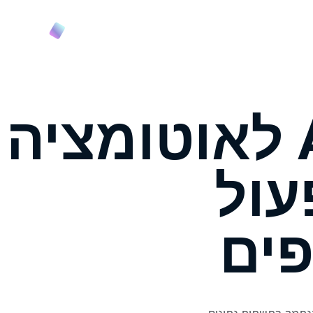
וץ והטמעה
קורס
הטמעות AI לאוטומציה
עול
ים