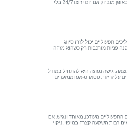
לא בהכרח להחליף החלטה אנושית. כשאתה ממפה את התהליך, שאל את עצמך: אילו שלבים ישתפרו באופן מובהק אם הם ירוצו 24/7 בלי
 שילובם בתהליכים תפעוליים יכול לזרז סיווג
פנה פניות מורכבות רק כשהוא מזהה
תוצאה. גישה נפוצה היא להתחיל במודל
 שומרים על זריזות סטארט-אפ וממזערים
נתונים שהוא מקבל. לפני כל הטמעה, ודא שהמידע במערכות ה-CRM, ה-ERP והכלים התפעוליים מעודכן, מאוחד ונגיש. אם
ים רבות השקעה קצרה במיפוי, ניקוי