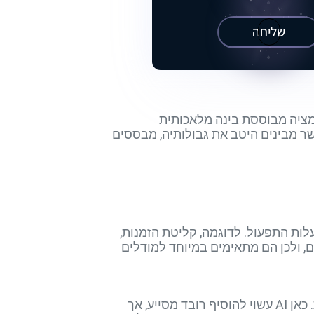
שליחה
מציה מבוססת בינה מלאכותית
ר מבינים היטב את גבולותיה, מבססים
לות התפעול. לדוגמה, קליטת הזמנות,
ם, ולכן הם מתאימים במיוחד למודלים
במקביל, חשוב להימנע מאוטומציה של משימות לא-מובְנות או כאלה המחייבות קריאה עסקית מורכבת. כאן AI עשוי להוסיף רובד מסייע, אך