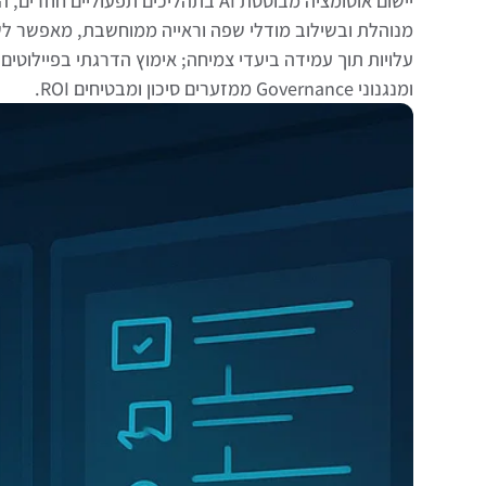
יישום אוטומציה מבוססת AI בתהליכים תפעוליי
מנוהלת ובשילוב מודלי שפה וראייה ממוחשבת, מאפשר ל
ומנגנוני Governance ממזערים סיכון ומבטיחים ROI.