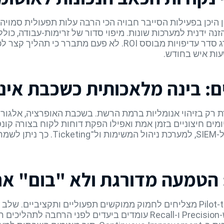
ומספר חזרות פעולה ידנית, מאפשר לדרג סדר עדיפויות מבוסס ROI. ל
ות איש בחודש.
ים: בינה מלאכותית כשכבת אינ
יומים חיצוניים בזמן אמת ואפילו הפקת דוחות לקוח בצורה קו
נבנה כשכבה רבת-ממשקים המתחברת ל-
 הטמעה מדורגת ולא "בום" א
מנהלי תפעול שמתרגלים גישת Pilot-to-Scale מצליחים לחמוק ממוקשים תפעוליי
סיווג התראות ספציפי—מאפשר לוודא ש-Precision ו-Recall עומדים ביע