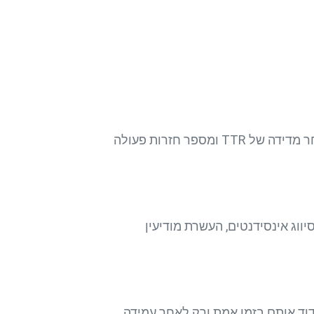
ביצוע מיפוי תהליכים מקצה-לקצה כדי לחשוף עומסי התראות, כפילויות בדיקות ושלבי הזנה ידנית; לאחר מדידה של TTR ומספר חזרות פעולה
SIEM, Tick וניהול משימות מאפשרים סיווג אינסידנטים, העשרת מודיעין
תראות בחתך ספציפי, להגדיר יעדי Precision ו-Recall ברורים, למדוד אותם בזמן אמת ורק לאחר עמידה