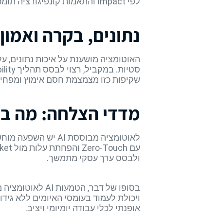
לפי Impact והתאמות קונפיגורציה תומכות ב-Continuous Improvement, תוך מינימום השבתות למערכות קריטיות.
נתונים, בקרה ואמון
שקיפות כזו מצמצמת חסם אימוץ ומפחיתה סיכון ת
מדדי הצלחה: מה ב
ולבסס ערך עסקי מתמשך.
בסופו של דבר, 
ויכולת לעמוד בעומסי האיומים ללא גידול
אופנתי לכלי עבודה יומיומי ויציב.