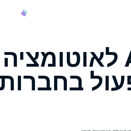
וץ והטמעה
קורס
הטמעות AI לאוטומציה
עול בחברות