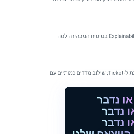
הגדרת בעלות על מקור הנתונים, תהליך אישור שינויי סכימה וניטור סטיות רציף, לצד הכללת שכבת Explainability בסיסית המבהירה למה
קיצור MTTR, ירידה בכמות התראות לא-רלוונטיות, שיעור תהליכים Zero-Touch והפחתת עלות ממוצעת ל-Ticket; שילוב מדדים כמותיים עם
או נדבר
ו נדבר
ו נדבר