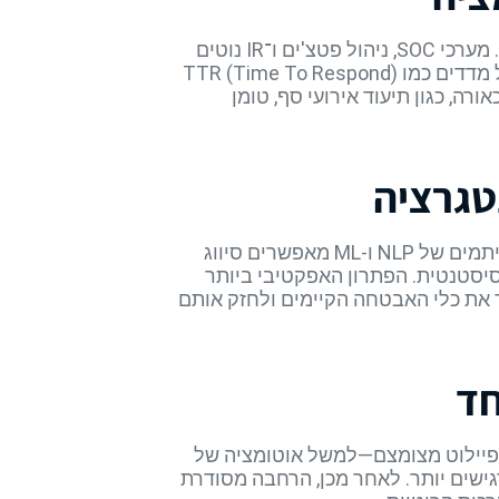
לפני שממהרים לפרויקט AI, כדאי לאפיין היכן בפעילות הסייבר חבויה הכי הרבה עלות תפעולית סמויה. מערכי SOC, ניהול פטצ'ים ו־IR נוטים
לייצר עומס התראות, כפילויות בדיקות והזנה ידנית למערכות שונות. מיפוי סדור של זרימות-עבודה, כולל מדדים כמו TTR (Time To Respond)
א פעם מתברר כי תהליך קצר לכאורה, כגון תיעוד אירועי סף, טומן
טגרציה
הטמעת AI בסביבת סייבר אינה מתמקדת רק בזיהוי אנומליות ברמת הרשת. בשכבת האופרציה, אלגוריתמים של NLP ו-ML מאפשרים סיווג
נסיסטנטית. הפתרון האפקטיבי ביותר
SIEM, למערכת ניהול המשימות ול־Ticketing. כך ניתן לשמר את כלי האבטחה הקיימים ולחזק אותם
חד
ם ותקציביים. שלב פיילוט מצומצם—למשל אוטומציה של
דים לפני הרחבה לתהליכים רגישים יותר. לאחר מכן, הרחבה מסודרת