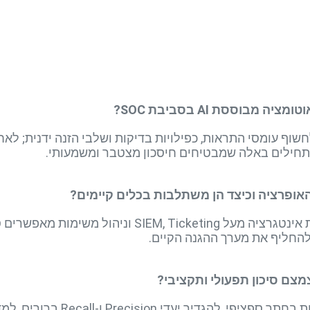
בוססת AI בסביבת SOC?
אלגוריתמי NLP ו-ML המשולבים כשכבת אינטגרציה מעל eting
החליף את מערך ההגנה הקיים.
מצם סיכון תפעולי ותקציבי?
להתחיל בתהליך צר, למשל סיווג ה