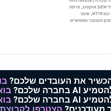
וחסמי קיבולת באמצעות מיפוי
תהליכים עתירי חזרות, הוספת שכבת ML אינטגרטיבית לכלי SIEM וטיקטינג, פריסת
Pilot-to-Scale מבוקרת ו-Governance נתונים, כש-KPIs כמו MTTR, שיעור
Zero-Tou מודדים את החיסכון המצטבר ומאפשרים
הכשיר את העובדים שלכם?
בו
AI בחברה שלכם?
בוא
AI בחברה שלכם?
בוא
 מעודכנים?
הצטרפו לקבוצת 