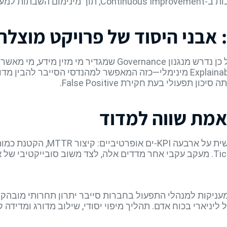
: אבני היסוד של פרויקט מוצלח
האוטומציה מושענת על איכות נתונים, על כן נדרש מנגנון vernance
סטיות. במקביל, רצוי לבסס תהליך Explainability מינימלי—כזה המאפשר למהנד
פעולי בעת חקירת False Positive.
אמת שווה למדוד
לאוטומציה מבוססת AI יש השפעה מ
הטמעות AI לאוטומציה מעניקות למנהלי התפעול בחברות סייבר יתרון תחרותי
 ליניארי בכוח אדם. תהליך מיפוי יסודי, שילוב מדורג ומדידה