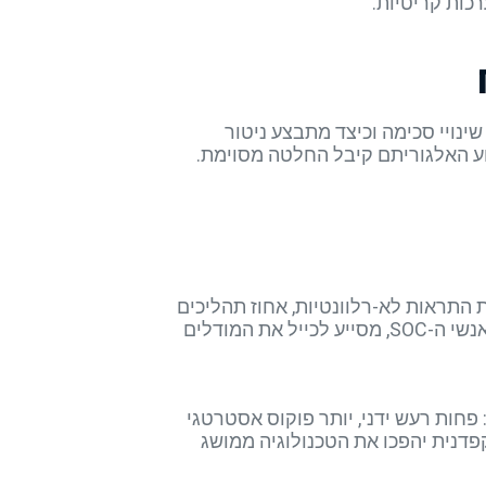
Go שמגדיר מי מזין מידע, מי מאשר שינויי סכימה וכיצד מתבצע ניטור
סי הסייבר להבין מדוע האלגוריתם קיבל החלטה מסוימת.
וחשית על ארבעה KPI-ים אופרטיביים: קיצור MTTR, הקטנת כמות התראות לא-רלוונטיות, אחוז תהליכים
עם Zero-Touch והפחתת עלות מול Ticket. מעקב עקבי אחר מדדים אלה, לצד משוב סובייקטיבי של אנשי ה-SOC, מסייע לכייל את המודלים
 מובהק: פחות רעש ידני, יותר פוקוס אסטרטגי
 קפדנית יהפכו את הטכנולוגיה ממושג